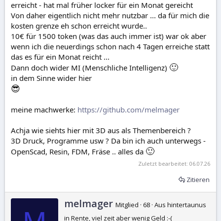
erreicht - hat mal früher locker für ein Monat gereicht
Von daher eigentlich nicht mehr nutzbar ... da für mich die
kosten grenze eh schon erreicht wurde..
10€ für 1500 token (was das auch immer ist) war ok aber
wenn ich die neuerdings schon nach 4 Tagen erreiche statt
das es für ein Monat reicht ...
🙂
Dann doch wider MI (Menschliche Intelligenz)
in dem Sinne wider hier
😎
meine machwerke:
https://github.com/melmager
Achja wie siehts hier mit 3D aus als Themenbereich ?
3D Druck, Programme usw ? Da bin ich auch unterwegs -
🙂
OpenScad, Resin, FDM, Fräse .. alles da
Zuletzt bearbeitet:
06.07.26
Zitieren
G
melmager
Mitglied
·
68
·
Aus
hintertaunus
e
in Rente, viel zeit aber wenig Geld :-(
s