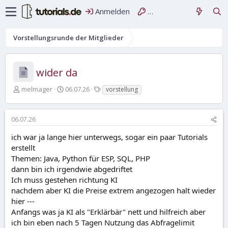
Anmelden
Registrieren
Vorstellungsrunde der Mitglieder
wider da
E
E
S
melmager
06.07.26
vorstellung
r
r
c
s
s
h
t
t
l
06.07.26
e
e
a
l
l
g
ich war ja lange hier unterwegs, sogar ein paar Tutorials
l
l
w
erstellt
e
t
o
Themen: Java, Python für ESP, SQL, PHP
r
a
r
dann bin ich irgendwie abgedriftet
m
t
Ich muss gestehen richtung KI
e
nachdem aber KI die Preise extrem angezogen halt wieder
hier ---
Anfangs was ja KI als "Erklärbär" nett und hilfreich aber
ich bin eben nach 5 Tagen Nutzung das Abfragelimit