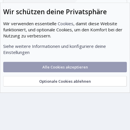
Beiträge
Wir schützen deine Privatsphäre
12
Mitglieder
Wir verwenden essentielle
Cookies
, damit diese Website
19
funktioniert, und optionale Cookies, um den Komfort bei der
Nutzung zu verbessern.
Neuestes Mitglied
Tuts07
Siehe weitere Informationen und konfiguriere deine
Einstellungen
Cookies
Deutsch (Du)
Alle Cookies akzeptieren
Kontakt
Nutzungsbedingungen
Datenschutz
Hilfe und Impressum
Start
R
S
S
Optionale Cookies ablehnen
© 1999-2026 tutorials.de – Wissen. Gemeinsam.
®
Community platform by XenForo
©
2010-2026 XenForo Ltd.