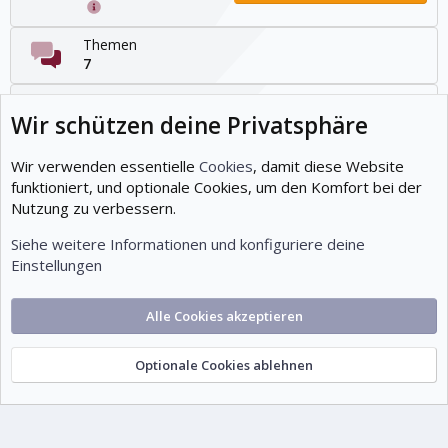
Themen
7
Beiträge
Wir schützen deine Privatsphäre
12
Mitglieder
Wir verwenden essentielle
Cookies
, damit diese Website
19
funktioniert, und optionale Cookies, um den Komfort bei der
Nutzung zu verbessern.
Neuestes Mitglied
Tuts07
Siehe weitere Informationen und konfiguriere deine
Einstellungen
Cookies
Deutsch (Du)
Alle Cookies akzeptieren
Kontakt
Nutzungsbedingungen
Datenschutz
Hilfe und Impressum
Start
R
S
S
Optionale Cookies ablehnen
© 1999-2026 tutorials.de – Wissen. Gemeinsam.
®
Community platform by XenForo
©
2010-2026 XenForo Ltd.