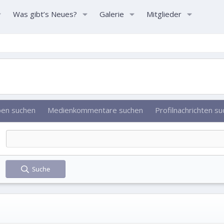
Was gibt’s Neues?
Galerie
Mitglieder
ben suchen
Medienkommentare suchen
Profilnachrichten s
Suche