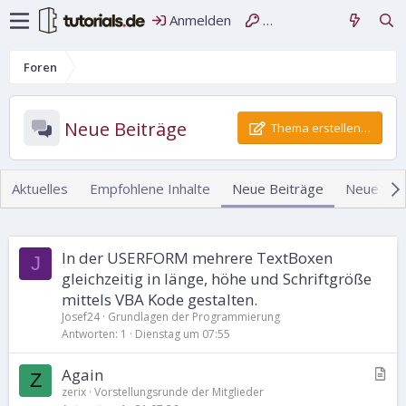
Anmelden
Registrieren
Foren
Neue Beiträge
Thema erstellen…
Aktuelles
Empfohlene Inhalte
Neue Beiträge
Neue Med
In der USERFORM mehrere TextBoxen
J
gleichzeitig in länge, höhe und Schriftgröße
mittels VBA Kode gestalten.
Josef24
Grundlagen der Programmierung
Antworten
1
Dienstag um 07:55
A
Again
Z
r
zerix
Vorstellungsrunde der Mitglieder