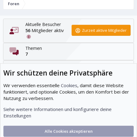
Foren
Aktuelle Besucher
Mitglieder aktiv
56
Zurzeit aktive Mitglieder
Themen
7
Beiträge
Wir schützen deine Privatsphäre
12
Mitglieder
Wir verwenden essentielle
Cookies
, damit diese Website
19
funktioniert, und optionale Cookies, um den Komfort bei der
Nutzung zu verbessern.
Neuestes Mitglied
Tuts07
Siehe weitere Informationen und konfiguriere deine
Einstellungen
Cookies
Deutsch (Du)
Alle Cookies akzeptieren
Kontakt
Nutzungsbedingungen
Datenschutz
Hilfe und Impressum
Start
R