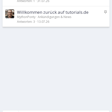
Antworten
1
31.07.26
t
i
A
Willkommen zurück auf tutorials.de
k
n
e
MythonPonty
Ankündigungen & News
Antworten
3
13.07.26
g
l
e
p
i
n
n
t