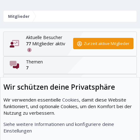
Mitglieder
Aktuelle Besucher
Mitglieder aktiv
77
Zurzeit aktive Mitglieder
Themen
7
Beiträge
Wir schützen deine Privatsphäre
12
Mitglieder
Wir verwenden essentielle
Cookies
, damit diese Website
19
funktioniert, und optionale Cookies, um den Komfort bei der
Nutzung zu verbessern.
Neuestes Mitglied
Tuts07
Siehe weitere Informationen und konfiguriere deine
Einstellungen
Cookies
Deutsch (Du)