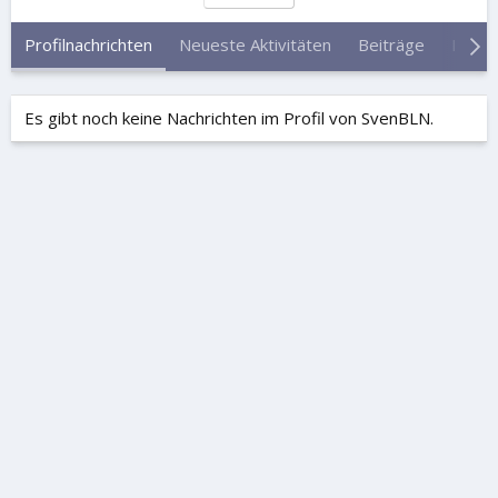
Profilnachrichten
Neueste Aktivitäten
Beiträge
Infor
Es gibt noch keine Nachrichten im Profil von SvenBLN.