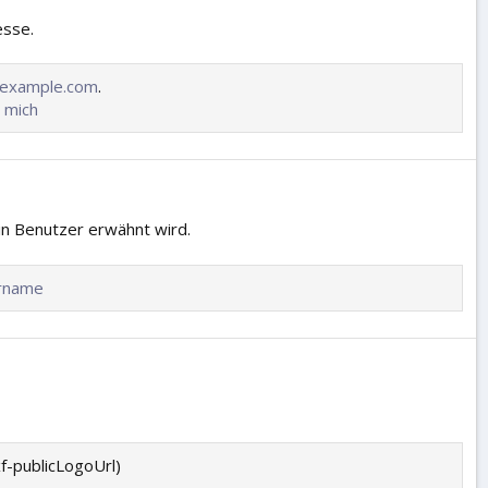
esse.
 example.com
.
 mich
in Benutzer erwähnt wird.
rname