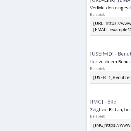
Verlinkt den einge
Beispiel:
[URL=https://www
[EMAIL=example@e
[USER=
ID
] - Ben
Link zu einem Benutz
Beispiel:
[USER=1]Benutze
[IMG] - Bild
Zeigt ein Bild an, 
Beispiel:
[IMG]https://www.t