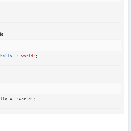
de
$hello
.
' world'
;
ello =  'world';