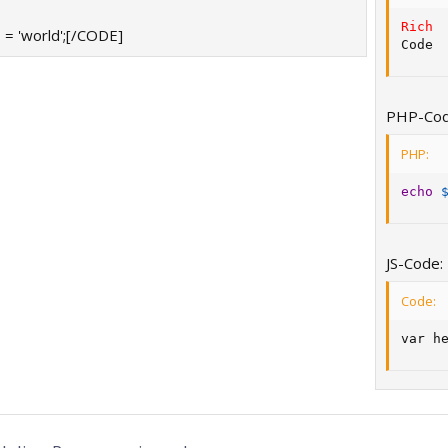
Rich
 = 'world';[/CODE]
Code
PHP-Co
PHP:
echo
JS-Code:
Code:
var h