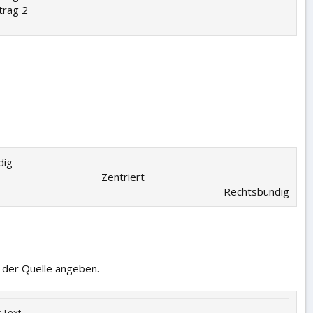
trag 2
ig​
Zentriert​
Rechtsbündig​
n der Quelle angeben.
r Text