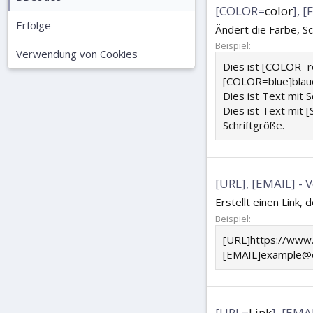
[COLOR=
color
], 
Erfolge
Ändert die Farbe, S
Beispiel:
Verwendung von Cookies
Dies ist [COLOR=
[COLOR=blue]blau
Dies ist Text mit
Dies ist Text mit 
Schriftgröße.
[URL], [EMAIL] - 
Erstellt einen Link,
Beispiel:
[URL]https://www
[EMAIL]example@
[URL=
Link
], [EMA