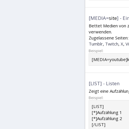
[MEDIA=
site
] - E
Bettet Medien von z
verwenden.
Zugelassene Seiten
Tumblr
,
Twitch
,
X
,
V
Beispiel:
[MEDIA=youtube]
[LIST] - Listen
Zeigt eine Aufzählun
Beispiel:
[LIST]
[*]Aufzählung 1
[*]Aufzählung 2
[/LIST]