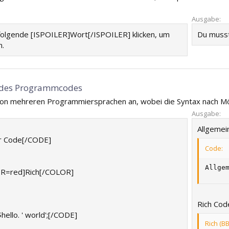
Ausgabe:
folgende [ISPOILER]Wort[/ISPOILER] klicken, um
Du musst
n.
e des Programmcodes
 von mehreren Programmiersprachen an, wobei die Syntax nach Mö
Ausgabe:
Allgemei
r Code[/CODE]
Code:
Allge
R=red]Rich[/COLOR]
Rich Cod
ello. ' world';[/CODE]
Rich (B