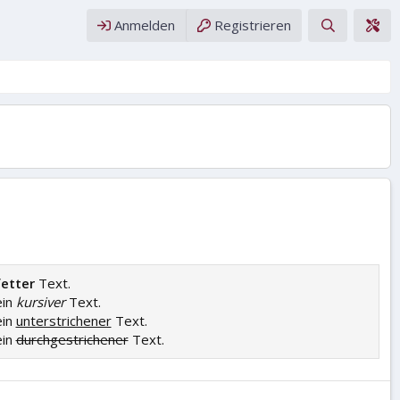
Anmelden
Registrieren
fetter
Text.
ein
kursiver
Text.
ein
unterstrichener
Text.
ein
durchgestrichener
Text.