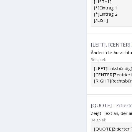
[LIST=1]
[*]Eintrag 1
[*]Eintrag 2
[/LIST]
[LEFT], [CENTER],
Ändert die Ausricht
Beispiel:
[LEFT]Linksbündig
[CENTER]Zentrier
[RIGHT]Rechtsbün
[QUOTE] - Zitiert
Zeigt Text an, der 
Beispiel:
[QUOTE]Zitierter