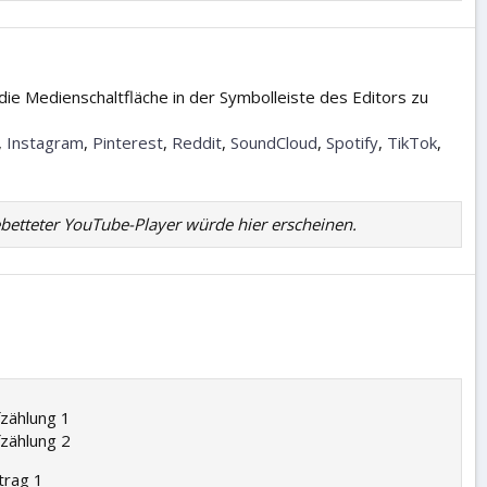
ie Medienschaltfläche in der Symbolleiste des Editors zu
,
Instagram
,
Pinterest
,
Reddit
,
SoundCloud
,
Spotify
,
TikTok
,
ebetteter YouTube-Player würde hier erscheinen.
zählung 1
zählung 2
trag 1