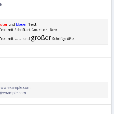
e
roter
und
blauer
Text.
Text mit Schriftart
.
Courier New
großer
 Text mit
und
Schriftgröße.
kleiner
/www.example.com
@example.com