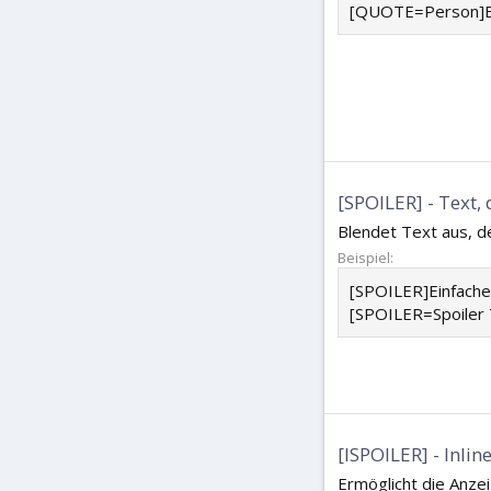
[QUOTE=Person]Et
[SPOILER] - Text, 
Blendet Text aus, d
Beispiel:
[SPOILER]Einfache
[SPOILER=Spoiler T
[ISPOILER] - Inlin
Ermöglicht die Anze