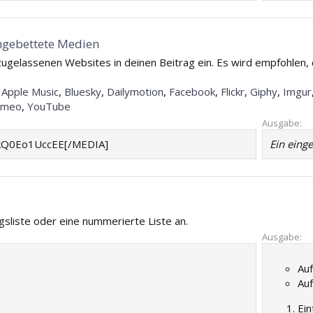
ingebettete Medien
ugelassenen Websites in deinen Beitrag ein. Es wird empfohlen, d
:
Apple Music
,
Bluesky
,
Dailymotion
,
Facebook
,
Flickr
,
Giphy
,
Imgur
imeo
,
YouTube
Ausgabe:
kQ0Eo1UccEE[/MEDIA]
Ein eing
gsliste oder eine nummerierte Liste an.
Ausgabe:
Auf
Auf
Ein