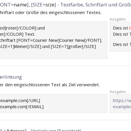
[FONT=
name
], [SIZE=
size
] - Textfarbe, Schriftart und Größ
chriftart oder Größe des eingeschlossenen Textes.
Ausgabe:
red]roter[/COLOR] und
Dies ist
er[/COLOR] Text.
Dies ist 
 Schriftart [FONT=Courier New]Courier New[/FONT].
Dies ist
[SIZE=1]kleiner[/SIZE] und [SIZE=7]großer[/SIZE]
Verlinkung
 der den eingeschlossenen Text als Ziel verwendet.
Ausgabe:
.example.com[/URL]
https:/
example.com[/EMAIL]
example
IL=
Adresse
] - Verlinkung (Erweitert)