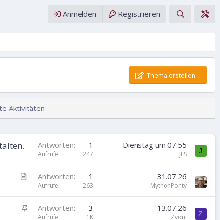
Anmelden
Registrieren
Thema erstellen…
e Aktivitäten
talten.
Antworten
1
Dienstag um 07:55
J
Aufrufe
247
JFS
A
Antworten
1
31.07.26
r
Aufrufe
263
MythonPonty
t
i
A
Antworten
3
13.07.26
Z
k
n
Aufrufe
1K
Zvoni