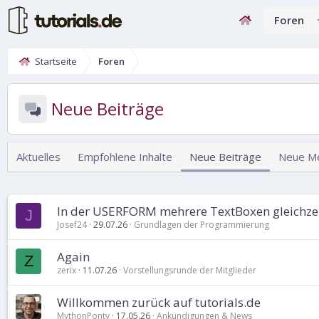
Foren
Startseite
Foren
Neue Beiträge
Aktuelles
Empfohlene Inhalte
Neue Beiträge
Neue M
In der USERFORM mehrere TextBoxen gleichzeiti
J
Josef24
29.07.26
Grundlagen der Programmierung
Again
Z
zerix
11.07.26
Vorstellungsrunde der Mitglieder
Willkommen zurück auf tutorials.de
MythonPonty
17.05.26
Ankündigungen & News