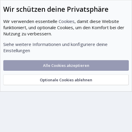
Beiträge
Wir schützen deine Privatsphäre
12
Mitglieder
Wir verwenden essentielle
Cookies
, damit diese Website
19
funktioniert, und optionale Cookies, um den Komfort bei der
Nutzung zu verbessern.
Neuestes Mitglied
Tuts07
Siehe weitere Informationen und konfiguriere deine
Einstellungen
Cookies
Deutsch (Du)
Alle Cookies akzeptieren
Kontakt
Nutzungsbedingungen
Datenschutz
Hilfe und Impressum
Start
R
S
S
Optionale Cookies ablehnen
© 1999-2026 tutorials.de – Wissen. Gemeinsam.
®
Community platform by XenForo
©
2010-2026 XenForo Ltd.