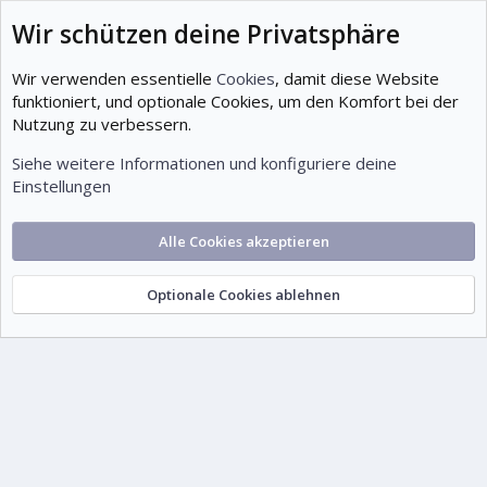
Beiträge
Wir schützen deine Privatsphäre
12
Mitglieder
Wir verwenden essentielle
Cookies
, damit diese Website
19
funktioniert, und optionale Cookies, um den Komfort bei der
Nutzung zu verbessern.
Neuestes Mitglied
Tuts07
Siehe weitere Informationen und konfiguriere deine
Einstellungen
Cookies
Deutsch (Du)
Alle Cookies akzeptieren
Kontakt
Nutzungsbedingungen
Datenschutz
Hilfe und Impressum
Start
R
S
S
Optionale Cookies ablehnen
© 1999-2026 tutorials.de – Wissen. Gemeinsam.
®
Community platform by XenForo
©
2010-2026 XenForo Ltd.