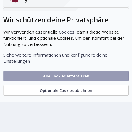
7
Beiträge
Wir schützen deine Privatsphäre
12
Mitglieder
Wir verwenden essentielle
Cookies
, damit diese Website
19
funktioniert, und optionale Cookies, um den Komfort bei der
Nutzung zu verbessern.
Neuestes Mitglied
Tuts07
Siehe weitere Informationen und konfiguriere deine
Einstellungen
Cookies
Deutsch (Du)
Alle Cookies akzeptieren
Kontakt
Nutzungsbedingungen
Datenschutz
Hilfe und Impressum
Start
R
S
S
Optionale Cookies ablehnen
© 1999-2026 tutorials.de – Wissen. Gemeinsam.
®
Community platform by XenForo
©
2010-2026 XenForo Ltd.